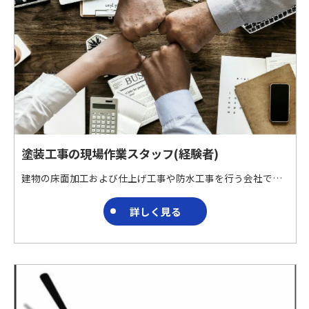
塗装工事の現場作業スタッフ(経験者)
建物の床面加工および仕上げ工事や防水工事を行う会社です。 特殊材料を用いた床面加工および仕上げ工事や防水工事を請け負っています。 ブランクのある方でも働きやすい職場です。 夢中になれる仕事ここに!!!
詳しく見る