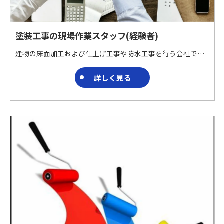
塗装工事の現場作業スタッフ(経験者)
建物の床面加工および仕上げ工事や防水工事を行う会社です。 特殊材料を用いた床面加工および仕上げ工事や防水工事を請け負っています。 ブランクのある方でも働きやすい職場です。 夢中になれる仕事ここに!!!
詳しく見る