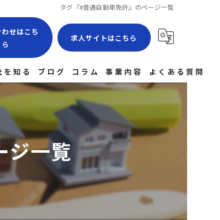
タグ『#普通自動車免許』のページ一覧
合わせはこち
求人サイトはこちら
ら
社を知る
ブログ
コラム
事業内容
よくある質問
場作業員
験者
ージ一覧
社員
経験
途