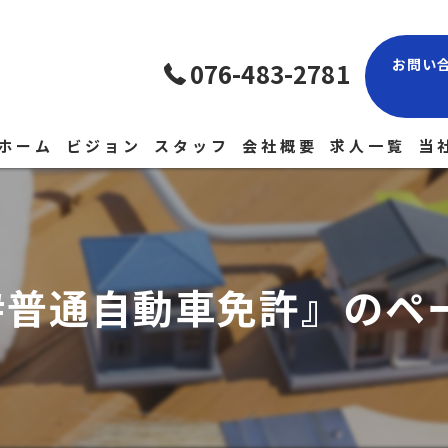
お問い
076-483-2781
ホーム
ビジョン
スタッフ
会社概要
求人一覧
当
現
経
#普通自動車免許』のペ
正
未
中