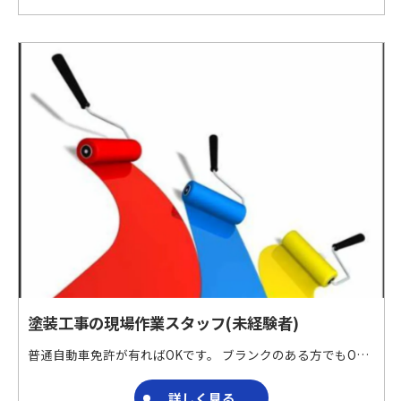
塗装工事の現場作業スタッフ(未経験者)
普通自動車免許が有ればOKです。 ブランクのある方でもOKです。 未経験の方、安心してスタートできます。 建物の床面加工および仕上げ工事や防水工事を行う会社です。 特殊材料を用いた床面加工および仕上げ工事や防水工事を請け負っています。
詳しく見る