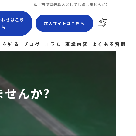
富山市で塗装職人として活躍しませんか?
合わせはこち
求人サイトはこちら
ら
社を知る
ブログ
コラム
事業内容
よくある質問
場作業員
験者
ませんか?
社員
経験
途