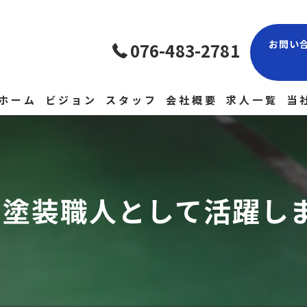
お問い
076-483-2781
ホーム
ビジョン
スタッフ
会社概要
求人一覧
当
現
経
塗装職人として活躍し
正
未
中