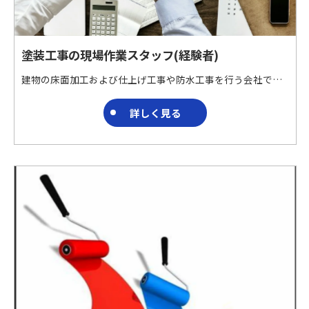
塗装工事の現場作業スタッフ(経験者)
建物の床面加工および仕上げ工事や防水工事を行う会社です。 特殊材料を用いた床面加工および仕上げ工事や防水工事を請け負っています。 ブランクのある方でも働きやすい職場です。 夢中になれる仕事ここに!!!
詳しく見る