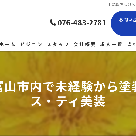
手に職をつける
お問い
076-483-2781
ホーム
ビジョン
スタッフ
会社概要
求人一覧
当
現
経
富山市内で未経験から塗
正
ス・ティ美装
未
中