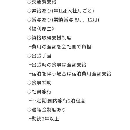
◇交通費支給
◇昇給あり(年1回:入社月ごと)
◇賞与あり(業績賞与:8月、12月)
《福利厚生》
◇資格取得支援制度
└費用の全額を会社側で負担
◇出張手当
└出張時の食事は全額支給
└宿泊を伴う場合は宿泊費用全額支給
◇食事補助
◇社員旅行
└不定期:国内旅行2泊程度
◇退職金制度あり
└勤続2年以上