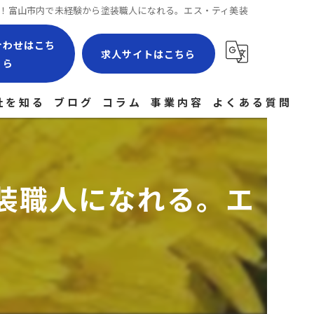
！富山市内で未経験から塗装職人になれる。エス・ティ美装
合わせはこち
求人サイトはこちら
ら
社を知る
ブログ
コラム
事業内容
よくある質問
場作業員
験者
装職人になれる。エ
社員
経験
途