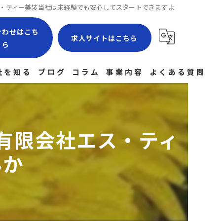
・ティー美装当社は未経験でも安心してスタートできますよ
合わせはこち
求人サイトはこちら
ら
社を知る
ブログ
コラム
事業内容
よくある質問
場作業員
験者
有限会社エス・ティ
社員
んか
経験
途