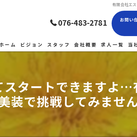
有限会社エス
お問い
076-483-2781
ホーム
ビジョン
スタッフ
会社概要
求人一覧
当
現
経
てスタートできますよ…
正
美装で挑戦してみませ
未
中