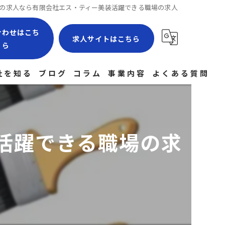
の求人なら有限会社エス・ティー美装活躍できる職場の求人
合わせはこち
求人サイトはこちら
ら
社を知る
ブログ
コラム
事業内容
よくある質問
場作業員
験者
活躍できる職場の求
社員
経験
途