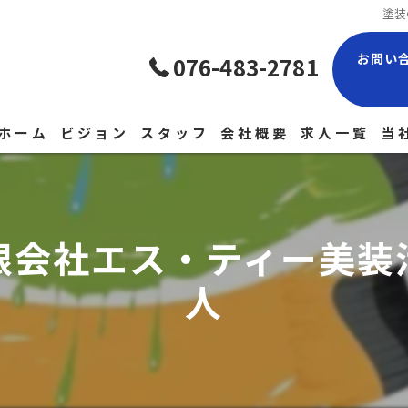
塗装
お問い
076-483-2781
ホーム
ビジョン
スタッフ
会社概要
求人一覧
当
現
経
限会社エス・ティー美装
正
人
未
中