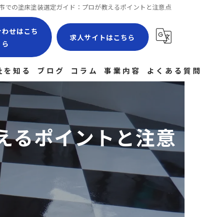
市での塗床塗装選定ガイド：プロが教えるポイントと注意点
合わせはこち
求人サイトはこちら
ら
社を知る
ブログ
コラム
事業内容
よくある質問
場作業員
験者
えるポイントと注意
社員
経験
途