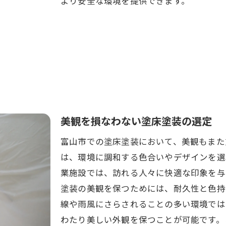
より安全な環境を提供できます。
選定に役立つ用途別チェックリスト
多様なニーズに応える塗料の特徴
用途に適した塗装方法と注意点
現場見学で学ぶ用途別事例
専門家が伝授する富山市八尾町新田での塗床塗装選定の実
プロが実践する具体的な選定手順
現場調査から始める選定方法
美観を損なわない塗床塗装の選定
サンプルテストを活用した選び方
富山市での塗床塗装において、美観もまた
長期的視点に立った選定計画の重要性
は、環境に調和する色合いやデザインを選
クライアントとのコミュニケーション方法
業施設では、訪れる人々に快適な印象を与
お客様の満足度を高めるための工夫
塗装の美観を保つためには、耐久性と色持
理想の塗床塗装を実現するための富山市での準備と手順
線や雨風にさらされることの多い環境では
施工前に必要な準備作業一覧
わたり美しい外観を保つことが可能です。