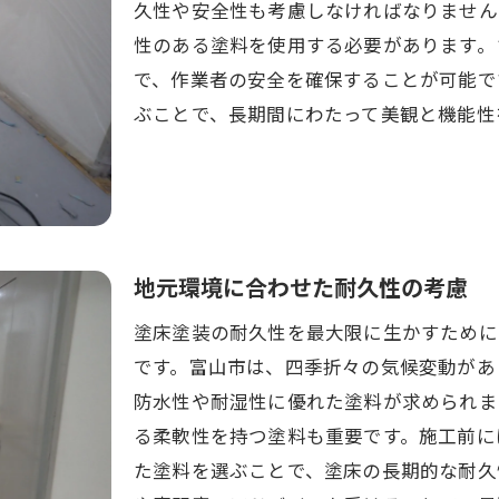
久性や安全性も考慮しなければなりません
塗床塗装のコストパフォーマンス分析
性のある塗料を使用する必要があります。
耐久性を重視した塗床塗装選びのコツを富山市八尾町新田
で、作業者の安全を確保することが可能で
ぶことで、長期間にわたって美観と機能性
長期間維持できる塗床塗装の選定法
地元の気候に適した耐久性のある塗料
劣化を防ぐための施工技術
耐久性を確認するためのチェックポイント
信頼できる施工業者の選び方
地元環境に合わせた耐久性の考慮
施工後のメンテナンス計画の立て方
塗床塗装の耐久性を最大限に生かすために
塗床塗装で失敗しないために知っておくべき注意点
です。富山市は、四季折々の気候変動があ
避けるべき塗料選びのミス
防水性や耐湿性に優れた塗料が求められま
施工前に確認すべき要素
る柔軟性を持つ塗料も重要です。施工前に
トラブルを避けるための注意事項
た塗料を選ぶことで、塗床の長期的な耐久