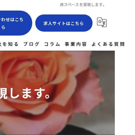
床スペースを実現します。
合わせはこち
求人サイトはこちら
ら
社を知る
ブログ
コラム
事業内容
よくある質問
場作業員
験者
現します。
社員
経験
途