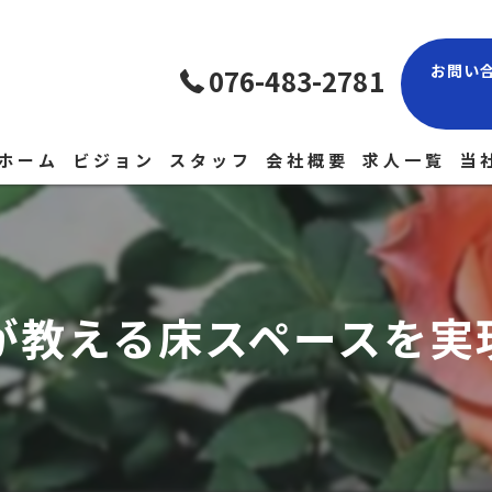
お問い
076-483-2781
ホーム
ビジョン
スタッフ
会社概要
求人一覧
当
現
経
が教える床スペースを実
正
未
中