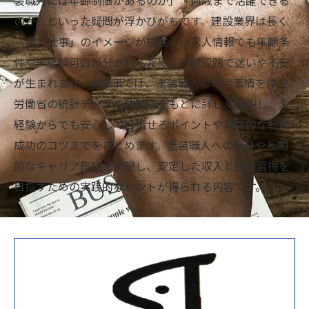
装職人には年齢制限があるのか」「何歳まで活躍できる
のか」といった疑問が浮かびがちです。建設業界は長く
「体力仕事」のイメージが根強く、求人情報でも年齢条
件や未経験可否が分かれるため、志望段階で迷いや不安
が生まれます。本記事では、塗装職人の年齢事情を厚生
労働省の統計データや体験談をもとに詳しく解説し、未
経験からでも安心して目指せるポイントや具体的な転職
成功のコツまでをまとめます。塗装職人への転身や長期
的なキャリア形成を実現し、安定した収入と技術習得を
目指すための実践的なヒントが得られる内容です。