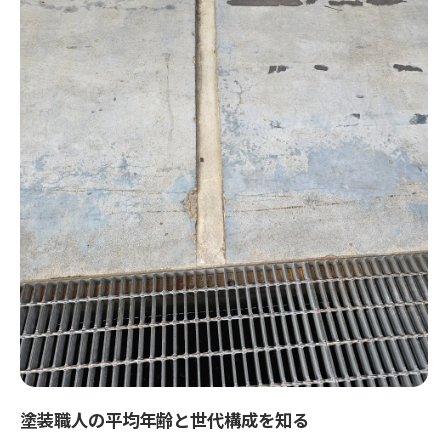
塗装職人は年齢不問の求人が増加中
未経験の塗装職人が活躍できる理由とは
塗装職人は年齢より意欲が重視される仕事
年齢で悩むなら知りたい塗装職人の現実
塗装職人は年齢による不安が多い理由
年齢が高くても塗装職人で活躍する方法
塗装職人の年齢別で感じやすい悩みとは
塗装職人年齢と体力・健康上の課題
塗装職人年齢で変化するキャリアパス例
塗装職人は何歳まで活躍できるのか
塗装職人として働ける年齢上限の実態
塗装職人の定年と現場で求められる年齢
塗装職人の平均年齢と世代構成を知る
塗装職人は年齢よりも経験と健康が大切