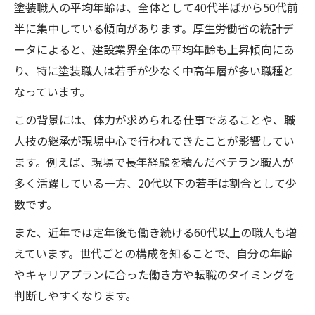
塗装職人が長く活躍するための秘訣とは
塗装職人の平均年齢は、全体として40代半ばから50代前
半に集中している傾向があります。厚生労働省の統計デ
高齢塗装職人が活躍する現場のリアル
ータによると、建設業界全体の平均年齢も上昇傾向にあ
塗装職人になるための年齢制限の有無
り、特に塗装職人は若手が少なく中高年層が多い職種と
塗装職人に年齢制限は本当にあるのか
なっています。
塗装職人求人で年齢条件が分かれる理由
この背景には、体力が求められる仕事であることや、職
塗装職人の年齢制限と資格取得の関係性
人技の継承が現場中心で行われてきたことが影響してい
塗装職人は年齢よりも技術が評価される
ます。例えば、現場で長年経験を積んだベテラン職人が
塗装職人を目指す年齢層の幅広さを解説
多く活躍している一方、20代以下の若手は割合として少
キャリア形成に役立つ塗装職人の年齢知識
数です。
塗装職人年齢別のキャリア形成プラン例
また、近年では定年後も働き続ける60代以上の職人も増
若手塗装職人が成長できる環境の特徴
えています。世代ごとの構成を知ることで、自分の年齢
塗装職人年齢ごとの資格取得タイミング
やキャリアプランに合った働き方や転職のタイミングを
経験年数と塗装職人年齢で変わる目標設定
判断しやすくなります。