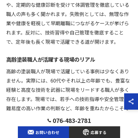
や、定期的な健康診断を受けて体調管理を徹底している
職人の声も多く聞かれます。失敗例としては、無理な作
業や健康を軽視して早期離職につながるケースが挙げら
れます。反対に、技術習得や自己管理を徹底すること
で、定年後も長く現場で活躍できる道が開けます。
高齢塗装職人が活躍する現場のリアル
高齢の塗装職人が現場で活躍している事例は少なくあり
ません。実際には、60代やそれ以上の年齢でも、豊富な
経験と高度な技術を武器に現場をリードする職人が多く
存在します。現場では、若手への技術指導や安全管理、
難易度の高い作業の判断など、年齢を重ねたからこそで
きる役割が求められています。
076-483-2781
一方で、高齢になると体力や健康面でのリスクも増える
お問い合わせ
応募する